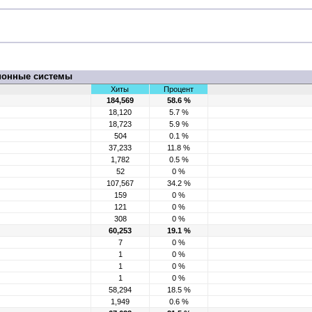
ионные системы
Хиты
Процент
184,569
58.6 %
18,120
5.7 %
18,723
5.9 %
504
0.1 %
37,233
11.8 %
1,782
0.5 %
52
0 %
107,567
34.2 %
159
0 %
121
0 %
308
0 %
60,253
19.1 %
7
0 %
1
0 %
1
0 %
1
0 %
58,294
18.5 %
1,949
0.6 %