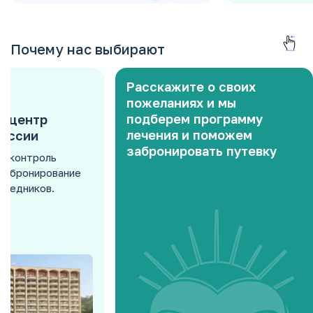
Почему нас выбирают
Расскажите о своих
пожеланиях и мы
подберем программу
й центр
лечения и поможем
России
забронировать путевку
й контроль
ое бронирование
средников.