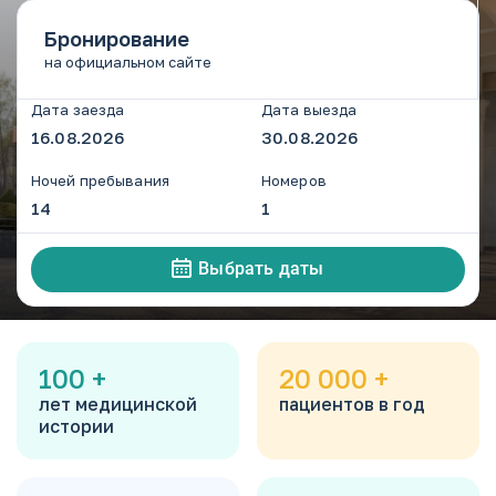
+7 (87937) 9-11-00
Бронирование
+7 (965) 143-00-20
ья
на официальном сайте
luch_market@mail.ru
Дата заезда
Дата выезда
Ставропольский край, г. Кисловодск, ул. А. Реброва 10
ле
Ночей пребывания
Номеров
Выбрать даты
100
+
20 000
+
лет медицинской
пациентов в год
истории